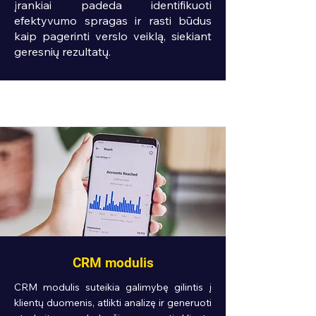
įrankiai padeda identifikuoti
efektyvumo spragas ir rasti būdus
kaip pagerinti verslo veiklą, siekiant
geresnių rezultatų.
CRM modulis
CRM modulis suteikia galimybę gilintis į
klientų duomenis, atlikti analizę ir generuoti