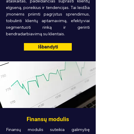
ataskaitas, padedančias suprasti klientų
elgseną, poreikius ir tendencijas. Tai leidžia
įmonėms priimti pagrįstus sprendimus,
tobulinti klientų aptarnavimą, efektyviai
segmentuoti rinką ir gerinti
bendradarbiavimą su klientais.
Išbandyti
Finansų modulis
Finansų modulis suteikia galimybę