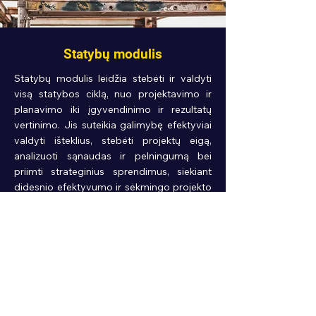
Statybų modulis
Statybų modulis leidžia stebėti ir valdyti
visą statybos ciklą, nuo projektavimo ir
planavimo iki įgyvendinimo ir rezultatų
vertinimo. Jis suteikia galimybę efektyviai
valdyti išteklius, stebėti projektų eigą,
analizuoti sąnaudas ir pelningumą bei
priimti strateginius sprendimus, siekiant
didesnio efektyvumo ir sėkmingo projekto
baigimo.
Išbandyti